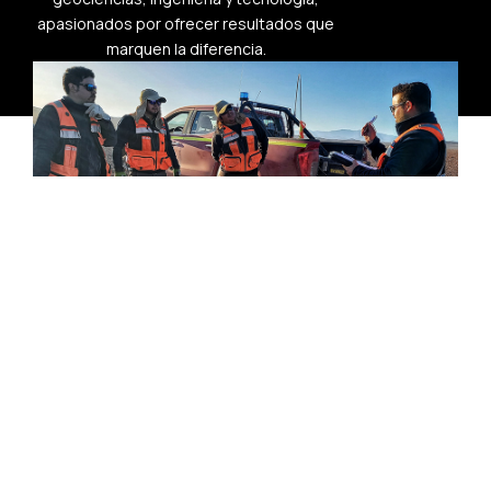
apasionados por ofrecer resultados que
marquen la diferencia.
Acceso Clientes
Propósito
Nos enorgullece
colaborar con
pequeños y gigantes
de la minería y la