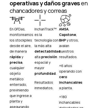
operativas y daños graves
en
chancadores y correas
En GFDas,
InchanTrack™
AMSA
,
monitoreamos
es la
Capstone
,
los stockpiles
tecnología con
BHP
y otros,
desde el aire,
la más alta
avalan
de manera
detectabilidad
nuestros
,
rápida
y
alta
precisión
resultados.
precisa
,
espacial y
+6 años
cualquier
mayor
operando con
objeto
profundidad
.
cero
metálico
Resultados
inchancables
enterrado,
inmediatos.
a planta.
previniendo
que ingrese a
+180
planta y
inchancables
asegurando
detectados en