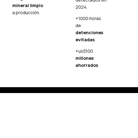
mineral limpio
2024.
a producción.
+1000 horas
de
detenciones
evitadas
.
+us$100
millones
ahorrados
.
Acceso Clientes
¿Qué hace único nuestro
servicio inchancable?